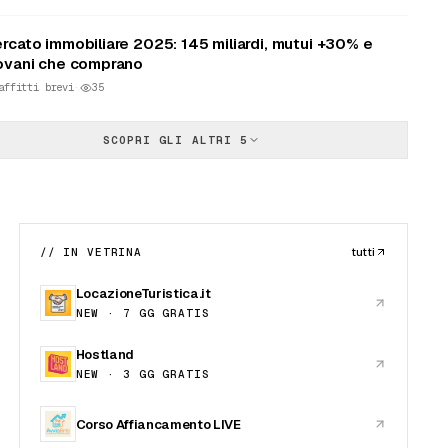
rcato immobiliare 2025: 145 miliardi, mutui +30% e
ovani che comprano
affitti brevi
·
35
 4+4 sta morendo: nel 2025 è solo il 39,5% degli affitti
SCOPRI GLI ALTRI 5
affitti brevi
·
34
golamento UE affitti brevi 2026: cosa cambia davvero
Italia
affitti brevi
·
34
// IN VETRINA
tutti
LocazioneTuristica.it
ilia 2026: abolita la SCIA per locazioni turistiche non
NEW · 7 GG GRATIS
renditoriali
affitti brevi
·
31
Hostland
NEW · 3 GG GRATIS
nservare documenti ospiti è illegale: guida per host
26
Corso Affiancamento LIVE
affitti brevi
·
31