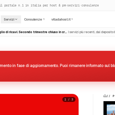
il portale n.1 in italia per host & pm
·
servizi
·
consulenze
Servizi
Consulenze
vitadahost.it
·
·
Airbnb scopre un bagaglio di ricavi. Secondo trimestre chiuso in crescita
I servizi più recenti, dal deposito bagagli al noleggio auto,…
momento in fase di aggiornamento. Puoi rimanere informato sul blo
// P
2
/
3
026: Facciamo il