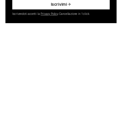
Iscrivimi
Iscrivendoti accetti la
Privacy Policy
. Cancellazione in 1 click.