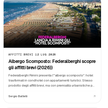
AFFITTI BREVI
·
12 LUG 2026
Albergo Scomposto: Federalberghi scopre
gli affitti brevi (2026))
Federalberghi Rimini presenta l'"albergo scomposto": hotel
trasformati in condhotel con appartamenti turistici. Stesso
prodotto degli affitti brevi, ma con premialità urbanistiche per
gli albergatori e burocrazia kafkiana per i privati.
Sergio Battelli