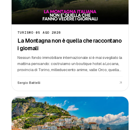
TURISMO
·
05 AGO 2026
La Montagna non è quella che raccontano
i giornali
Nessun fondo immobiliare internazionale si è mai svegliato la
mattina pensando: costruiamo un boutique hotel a Locana,
provincia di Torino, milleduecento anime, valle Orco, quella
strada che d'inverno la spalano quando possono. Nessun
assessore ha mai tagliato un nastro davanti a
Sergio Battelli