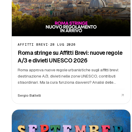
AFFITTI BREVI
·
28 LUG 2026
Roma stringe su Affitti Brevi: nuove regole
A/3 e divieti UNESCO 2026
Roma approva nuove regole urbanistiche sugli affitti brevi:
destinazione A/3, divieti nelle zone UNESCO, contributi
straordinari. Ma la cura funziona davvero? Analisi delle
nuove norme e impatto sui piccoli host.
Sergio Battelli