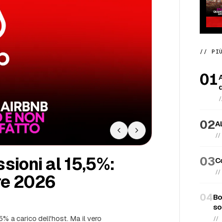
de da dove le installate e da come
e normative reali su self check-in e
// PI
01
02
Al
/
03
C
/
04
Bo
so
//