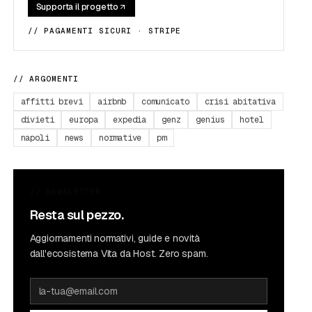
Supporta il progetto
// PAGAMENTI SICURI · STRIPE
// ARGOMENTI
affitti brevi
airbnb
comunicato
crisi abitativa
divieti
europa
expedia
genz
genius
hotel
napoli
news
normative
pm
// NEWSLETTER
Resta sul pezzo.
Aggiornamenti normativi, guide e novità
dall'ecosistema Vita da Host. Zero spam.