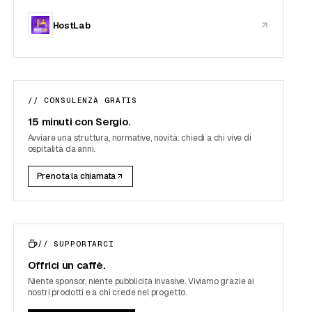
HostLab
enze vieta gli affitti brevi ai privati ma li gestisce nel
bblico
0
// CONSULENZA GRATIS
15 minuti con Sergio.
Avviare una struttura, normative, novità: chiedi a chi vive di
ospitalità da anni.
Prenota la chiamata
// SUPPORTARCI
Offrici un caffè.
Niente sponsor, niente pubblicità invasive. Viviamo grazie ai
nostri prodotti e a chi crede nel progetto.