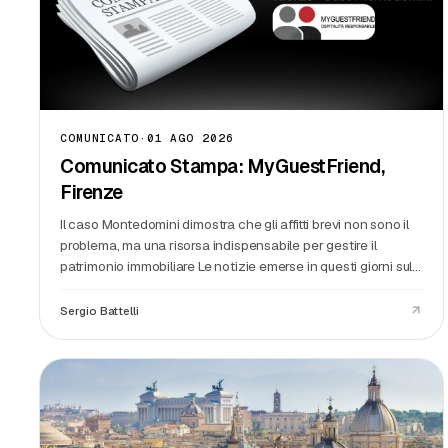
COMUNICATO
·
01 AGO 2026
Comunicato Stampa: MyGuestFriend,
Firenze
Il caso Montedomini dimostra che gli affitti brevi non sono il
problema, ma una risorsa indispensabile per gestire il
patrimonio immobiliare Le notizie emerse in questi giorni sulla
gestione del patrimonio immobiliare di Montedomini
impongono una riflessione che il Comune di Fire
Sergio Battelli