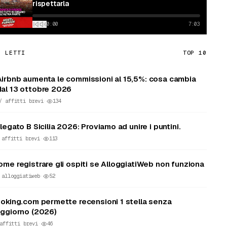
rispettarla
0:00
7:03
Ù LETTI
TOP
10
Airbnb aumenta le commissioni al 15,5%: cosa cambia
dal 13 ottobre 2026
//
affitti brevi
·
134
legato B Sicilia 2026: Proviamo ad unire i puntini.
/
affitti brevi
·
113
ome registrare gli ospiti se AlloggiatiWeb non funziona
/
alloggiatiweb
·
52
oking.com permette recensioni 1 stella senza
ggiorno (2026)
affitti brevi
·
46