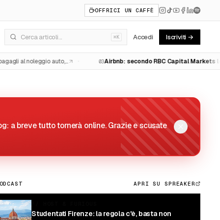
OFFRICI UN CAFFÈ
Accedi
Iscriviti →
⌘K
·
Airbnb: secondo RBC Capital Markets le modifiche ai prodotti accelereranno la crescita dei pernottamenti
In un
03
g: a breve tutto tornerà online. Grazie e scusate
ODCAST
APRI SU SPREAKER
//
HOST & FURIOUS
Studentati Firenze: la regola c'è, basta non