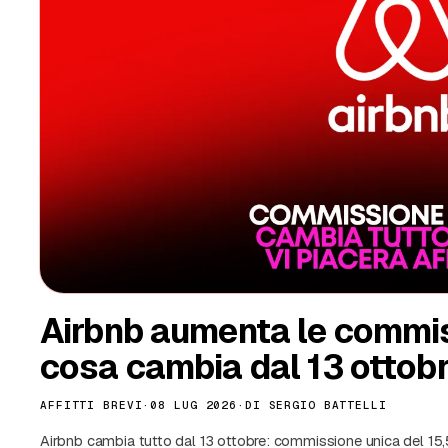
AIRBNB
·
02 LUG 2026
·
DI
SERGIO BATTELLI
Le keybox sono davvero vietate in Italia? No, o meglio: dipen
identificate gli ospiti. Facciamo chiarezza tra titoli allarmistici 
identificazione de visu.
Leggi l'articolo